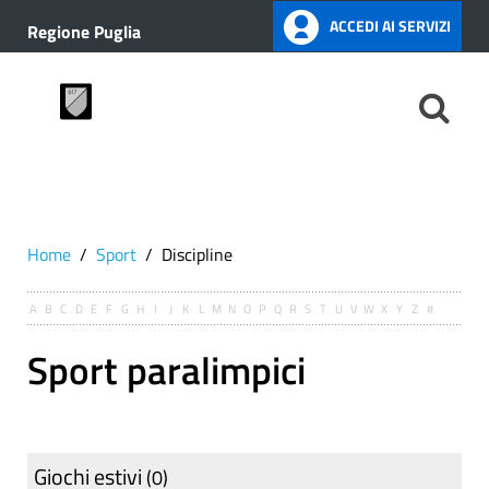
ACCEDI AI SERVIZI
Regione Puglia
Home
Sport
Discipline
A
B
C
D
E
F
G
H
I
J
K
L
M
N
O
P
Q
R
S
T
U
V
W
X
Y
Z
#
Sport paralimpici
Giochi estivi
(0)