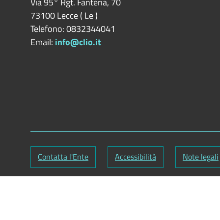
Via 95° Rgt. Fanteria, 70
73100
Lecce
(
Le
)
Telefono: 0832344041
Email:
info@clio.it
Contatta l'Ente
Accessibilità
Note legali
Partita IVA: 02734350750
Responsabile gestione sito e aggiornamento conte