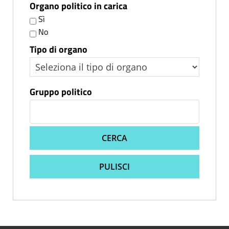
Organo politico in carica
Sì
No
Tipo di organo
Gruppo politico
CERCA
PULISCI