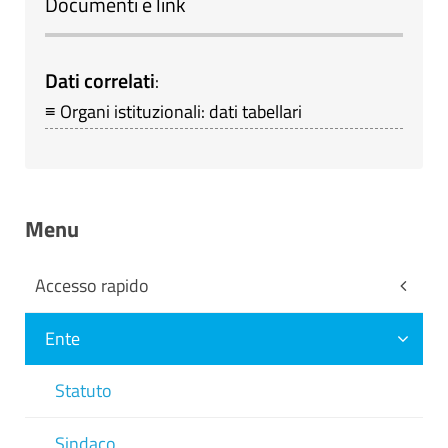
Documenti e link
Dati correlati
:
≡ Organi istituzionali: dati tabellari
Menu
Accesso rapido
Ente
Statuto
Sindaco