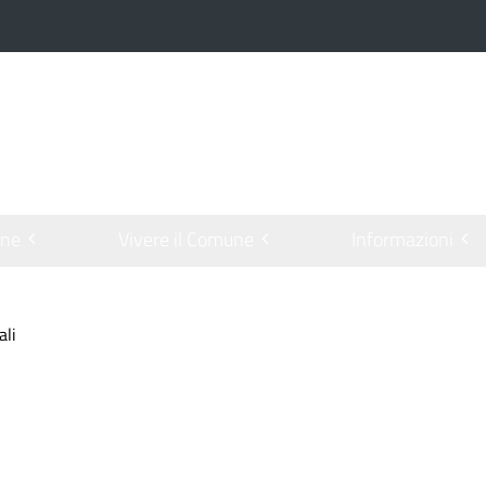
one
Vivere il Comune
Informazioni
ali