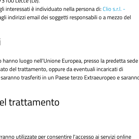
 73100 Lecce (Le).
egli interessati è individuato nella persona di:
Clio s.r.l. -
agli indirizzi email dei soggetti responsabili o a mezzo del
i
ito hanno luogo nell’Unione Europea, presso la predetta sede
ato del trattamento, oppure da eventuali incaricati di
 saranno trasferiti in un Paese terzo Extraeuropeo e sarann
 del trattamento
rranno utilizzate per consentire l'accesso ai servizi online